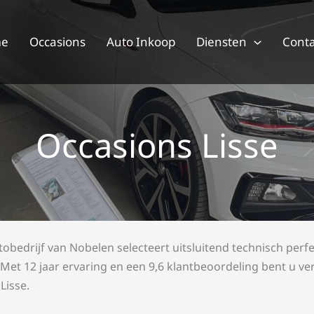
me
Occasions
Auto Inkoop
Diensten
Conta
Occasions Lisse
utobedrijf van Nobelen selecteert uitsluitend technisch pe
et 12 jaar ervaring en een 9,6 klantbeoordeling bent u ve
Lisse.