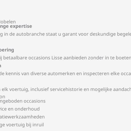
Nobelen
ange expertise
ng in de autobranche staat u garant voor deskundige begele
oering
 betaalbare occasions Lisse aanbieden zonder in te boeten 
n
 kennis van diverse automerken en inspecteren elke occas
 elk voertuig, inclusief servicehistorie en mogelijke aanda
ion
angeboden occasions
vice en onderhoud
atiewerkzaamheden
e voertuig bij inruil