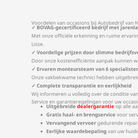
Voordelen van occasions bij Autobedrijf van 
✓ BOVAG-gecertificeerd bedrijf met jarenl
Met onze officiële erkenning en ruime ervari
Lisse.
✓ Voordelige prijzen door slimme bedrijfsv
Door onze kostenefficiënte aanpak kunnen wij
✓ Ervaren monteursteam van 6 specialiste
Onze vakbekwame technici hebben uitgebreide
✓ Complete transparantie en eerlijkheid
Wij informeren u volledig over de conditie van
Service en garantieregelingen voor uw occas
Uitgebreide
dealergarantie
op alle a
Gratis haal- en brengservice
voor ser
Vervangend vervoer
gedurende repar
Eerlijke waardebepaling
van uw huidig